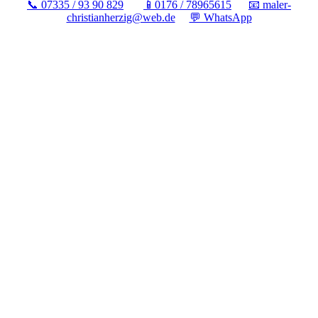
📞 07335 / 93 90 829
📱0176 / 78965615
📧 maler-
christianherzig@web.de
💬 WhatsApp