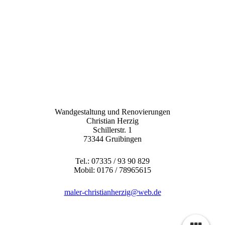
Wand- und Bodengestaltung passend zur Wohnzimmereinrichtung
Wandgestaltung und Renovierungen
Christian Herzig
Schillerstr. 1
73344 Gruibingen
Tel.: 07335 / 93 90 829
Mobil: 0176 / 78965615
maler-christianherzig@web.de