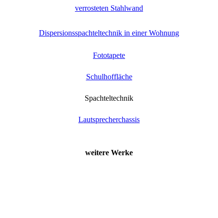
verrosteten Stahlwand
Dispersionsspachteltechnik in einer Wohnung
Fototapete
Schulhoffläche
Spachteltechnik
Lautsprecherchassis
weitere Werke
Imitation einer rostigen Stahlwand
Spachteltechnik in einem Esszimmer
Gestaltung einer Wandfläche mittels Verblendern